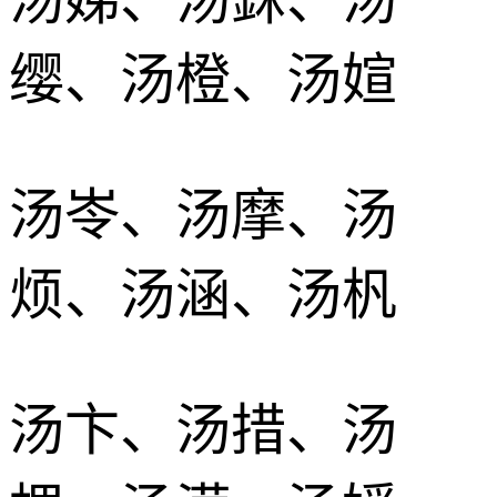
缨、汤橙、汤媗
汤岺、汤摩、汤
烦、汤涵、汤杋
汤卞、汤措、汤