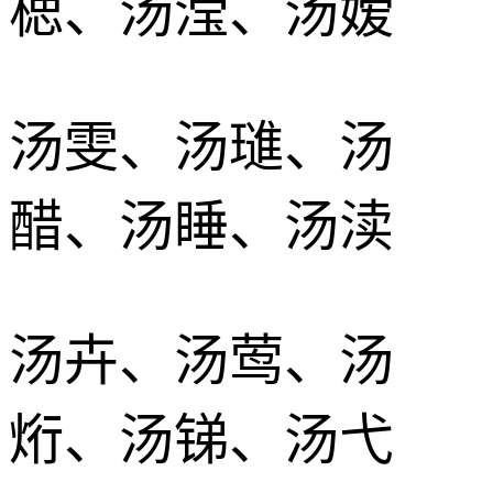
楒、汤滢、汤嫒
汤雯、汤璡、汤
醋、汤睡、汤渎
汤卉、汤莺、汤
烆、汤锑、汤弋