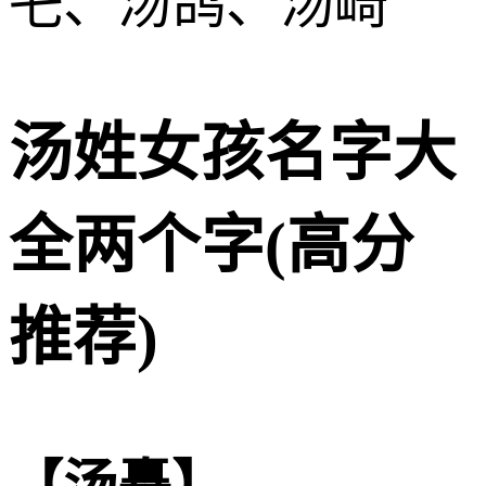
乇、汤鸽、汤崎
汤姓女孩名字大
全两个字(高分
推荐)
【汤矗】