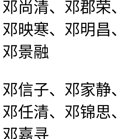
邓尚清、邓郡荣、
邓映寒、邓明昌、
邓景融
邓信子、邓家静、
邓任清、邓锦思、
邓嘉寻