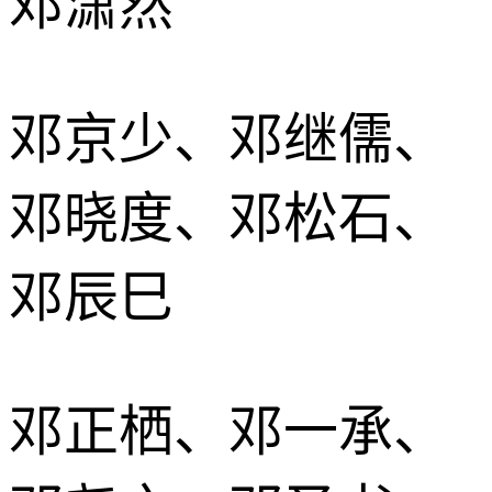
邓潇然
邓京少、邓继儒、
邓晓度、邓松石、
邓辰巳
邓正栖、邓一承、