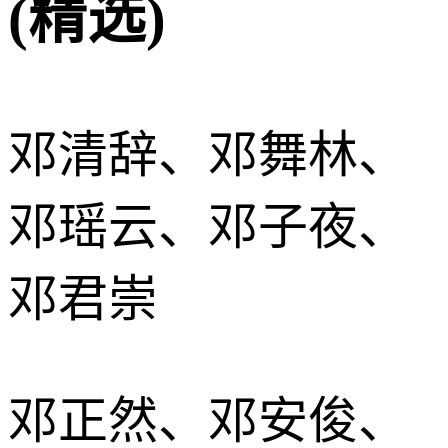
(精选)
邓清辞、邓舞林、
邓瑶云、邓子夜、
邓君崇
邓正然、邓安俊、