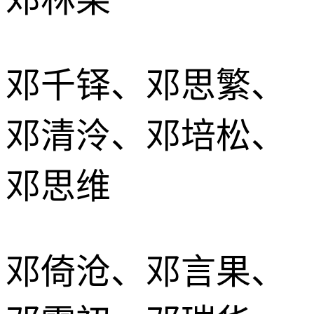
邓千铎、邓思繁、
邓清泠、邓培松、
邓思维
邓倚沧、邓言果、