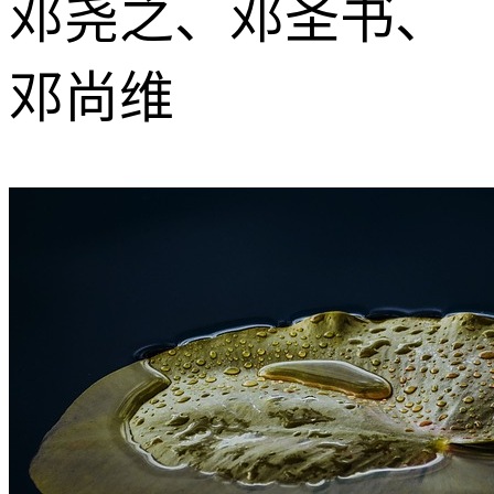
邓尧之、邓圣书、
邓尚维