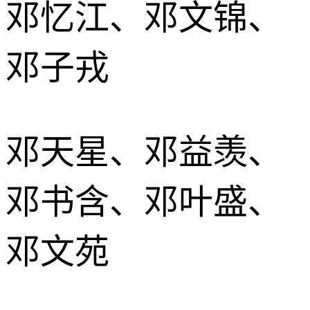
邓忆江、邓文锦、
邓子戎
邓天星、邓益羡、
邓书含、邓叶盛、
邓文苑