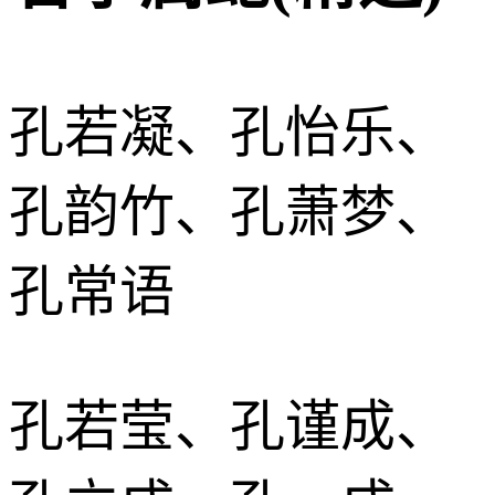
孔若凝、孔怡乐、
孔韵竹、孔萧梦、
孔常语
孔若莹、孔谨成、