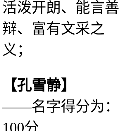
活泼开朗、能言善
辩、富有文采之
义；
【孔雪静】
——名字得分为：
100分