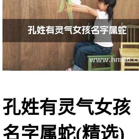
孔姓有灵气女孩
名字属蛇(精选)