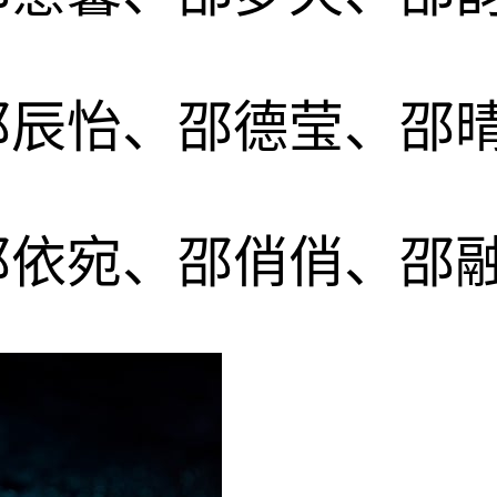
邵辰怡、邵德莹、邵
邵依宛、邵俏俏、邵