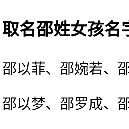
取名邵姓女孩名字
邵以菲、邵婉若、
邵以梦、邵罗成、