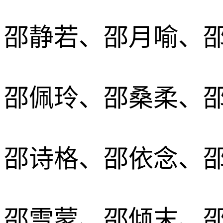
邵静若、邵月喻、
邵佩玲、邵桑柔、
邵诗格、邵依念、
邵雪蒙、邵倾末、