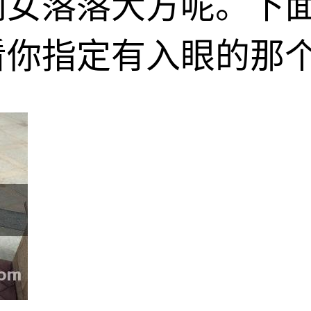
闺女落落大方呢。下
看你指定有入眼的那