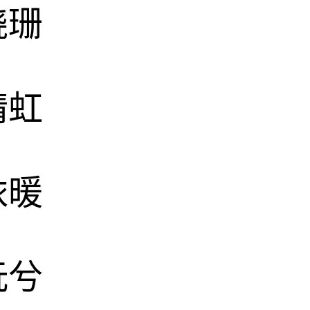
晓珊
晴虹
依暖
沅兮