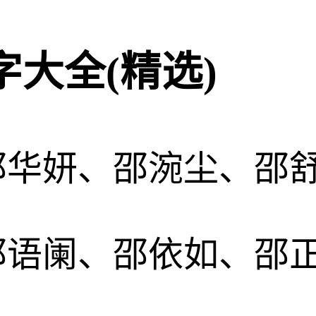
大全(精选)
邵华妍、邵涴尘、邵
邵语阑、邵依如、邵