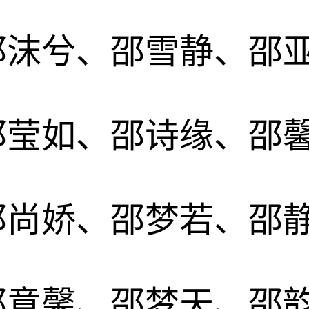
邵沫兮、邵雪静、邵
邵莹如、邵诗缘、邵
邵尚娇、邵梦若、邵
邵意馨、邵梦天、邵