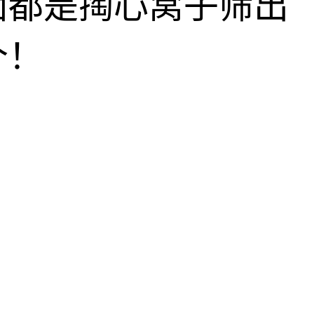
面都是掏心窝子筛出
个！