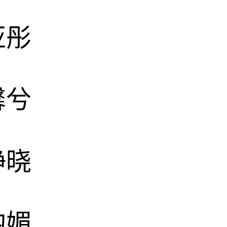
亚彤
馨兮
静晓
韵媚