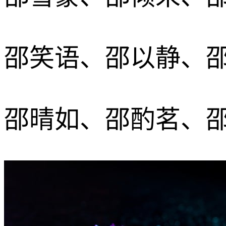
邵笑语、邵以静、
邵晴如、邵酌茗、