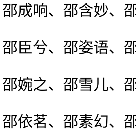
邵成响、邵含妙、
邵臣兮、邵姿语、
邵婉之、邵雪儿、
邵依茗、邵素幻、