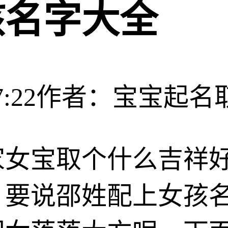
孩名字大全
:22
作者：宝宝起名
家女宝取个什么吉祥
！要说邵姓配上女孩