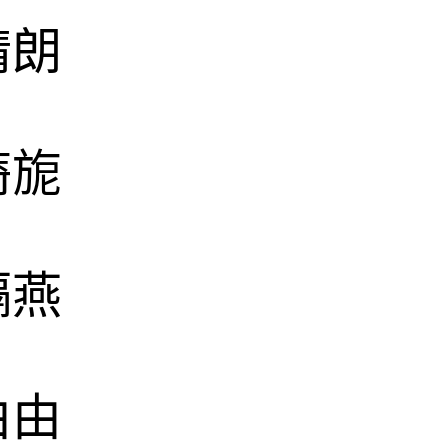
晴朗
旖旎
隔燕
由由