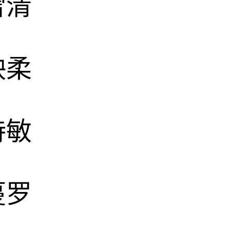
雪清
映柔
诗敏
蔓罗