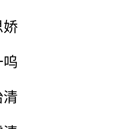
思娇
一呜
怡清