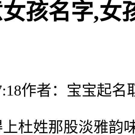
女孩名字,女
:18
作者：宝宝起名
得上杜姓那股淡雅韵