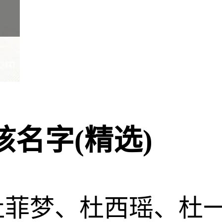
名字(精选)
杜菲梦、杜西瑶、杜