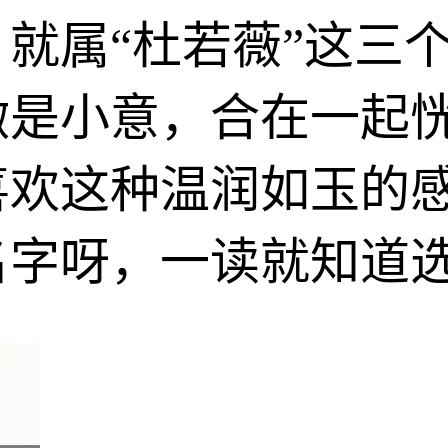
就属“杜若薇”这三
微是小意，合在一起
喜欢这种温润如玉的
名字呀，一读就知道