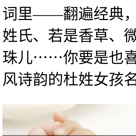
词里——翻遍经典，
姓氏、若是香草、
珠儿⋯⋯你要是也
风诗韵的杜姓女孩