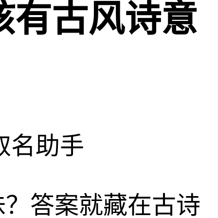
孩有古风诗意
取名助手
味？答案就藏在古诗