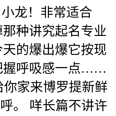
名小龙！非常适合
掉那种讲究起名专业
今天的爆出爆它按现
把握呼吸感一点……
给你家来博罗提新鲜
呼。 咩长篇不讲许