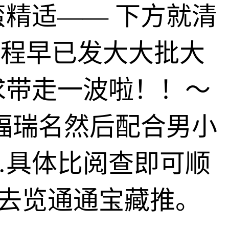
蛮精适—— 下方就清
过程早已发大大批大
求带走一波啦！！～
福瑞名然后配合男小
…具体比阅查即可顺
快去览通通宝藏推。