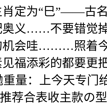
肖定为“巳”——古
搭配奥义……不要错觉
的机会哇………照着
素见福添彩的都要更
抛重量：上今天专门
推荐合表收主款の型