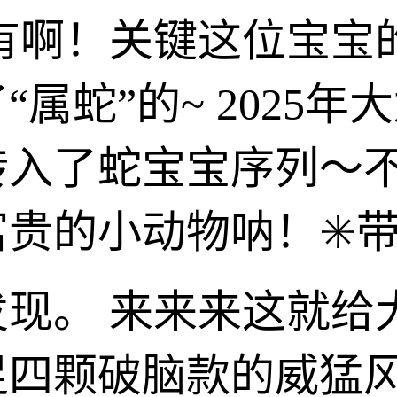
有啊！关键这位宝宝
属蛇”的~ 2025
转入了蛇宝宝序列～
贵的小动物呐！✳️
现。 来来来这就给
足四颗破脑款的威猛