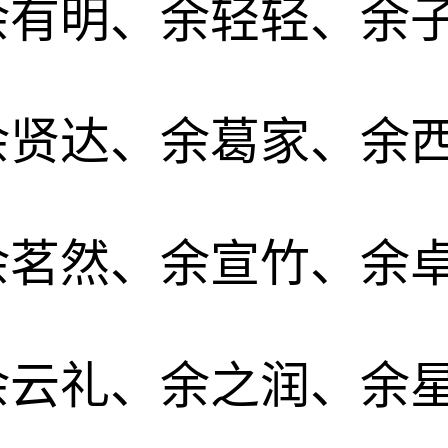
余有明、余轻轻、余
余贤达、余葛家、余
余茗然、余宣竹、余
余云礼、余之润、余