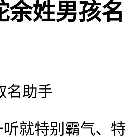
蛇余姓男孩名
取名助手
一听就特别霸气、特