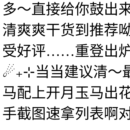
多～直接给你鼓出来
清爽爽干货到推荐
受好评……重登出
☄₊⊹当当建议清～
马配上开月玉马出
手截图速拿列表啊对