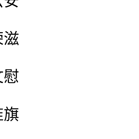
云安
荣滋
文慰
旌旗