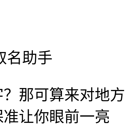
取名助手
字？那可算来对地方
保准让你眼前一亮