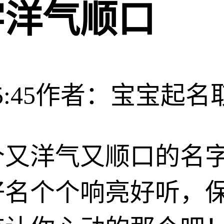
字洋气顺口
:45
作者：宝宝起名
个又洋气又顺口的名
好名个个响亮好听，