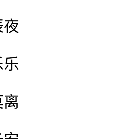
辰夜
乐乐
莫离