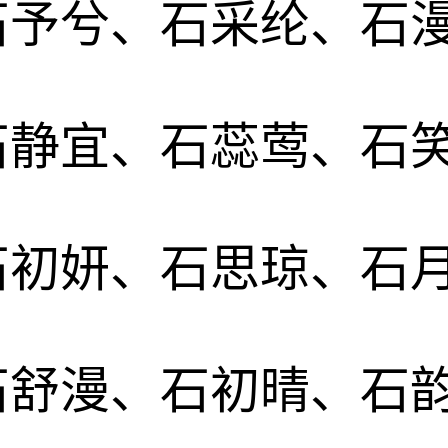
石予兮、石采纶、石
石静宜、石蕊莺、石
石初妍、石思琼、石
石舒漫、石初晴、石