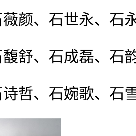
石薇颜、石世永、石
石馥舒、石成磊、石
石诗哲、石婉歌、石