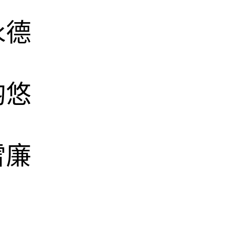
永德
韵悠
雪廉