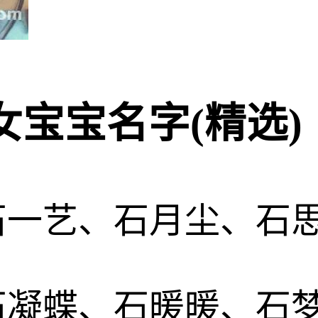
宝宝名字(精选)
石一艺、石月尘、石
石凝蝶、石暖暖、石