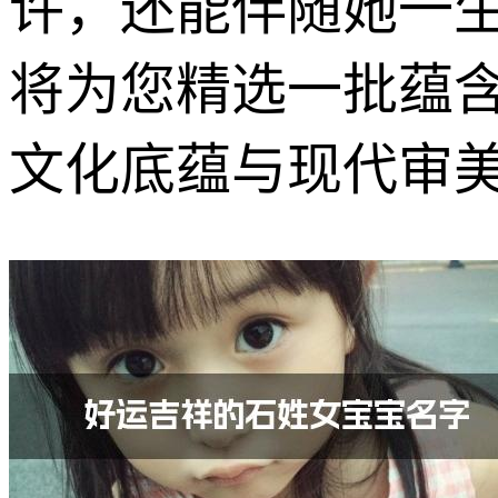
许，还能伴随她一
将为您精选一批蕴
文化底蕴与现代审