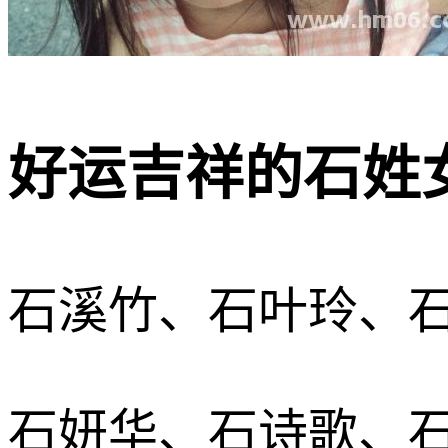
好运吉祥的石姓女
石溪竹、石叶玲、
石妍华、石诗歌、