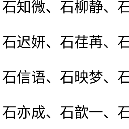
石知微、石柳静、
石迟妍、石荏苒、
石信语、石映梦、
石亦成、石歆一、