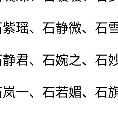
石紫瑶、石静微、石
石静君、石婉之、石
石岚一、石若媚、石