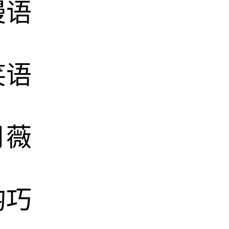
漫语
笑语
月薇
韵巧