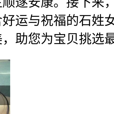
生顺遂安康。接下来
含好运与祝福的石姓
美，助您为宝贝挑选