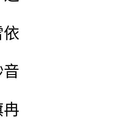
雪依
妙音
旗冉