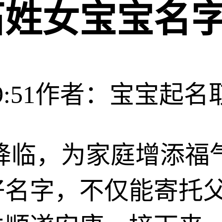
石姓女宝宝名
:51
作者：宝宝起名
降临，为家庭增添福
好名字，不仅能寄托