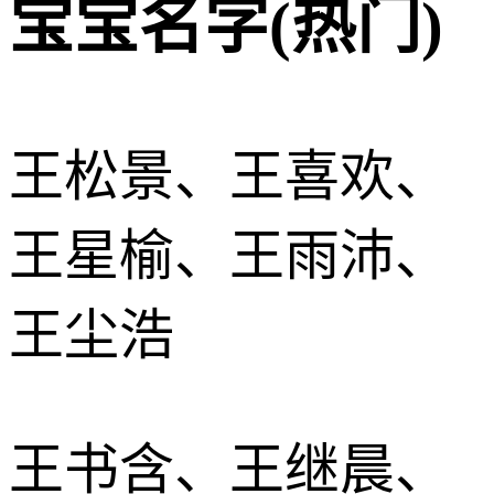
宝宝名字(热门)
王松景、王喜欢、
王星榆、王雨沛、
王尘浩
王书含、王继晨、