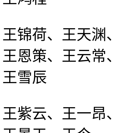
王锦荷、王天渊、
王恩策、王云常、
王雪辰
王紫云、王一昂、