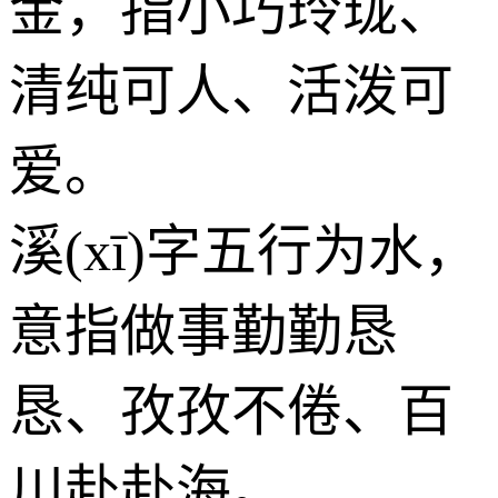
金
，指小巧玲珑、
清纯可人、活泼可
爱。
溪(xī)字五行为
水
，
意指做事勤勤恳
恳、孜孜不倦、百
川赴赴海。