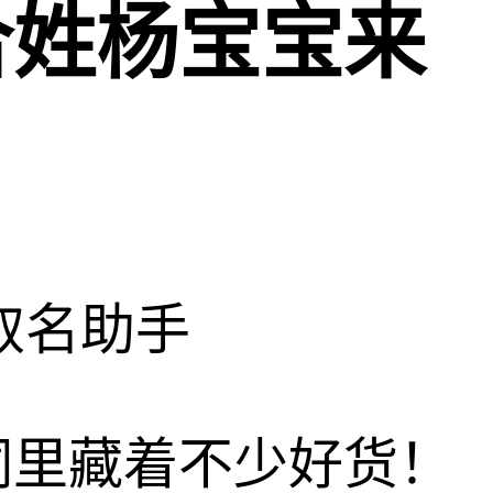
合姓杨宝宝来
取名助手
词里藏着不少好货！