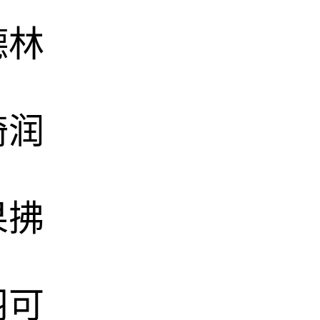
德林
倚润
果拂
羽可