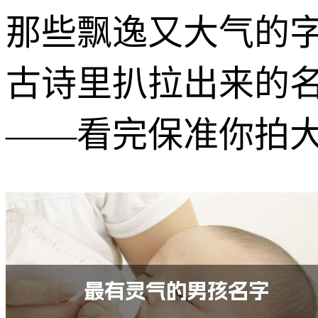
那些飘逸又大气的
古诗里扒拉出来的
——看完保准你拍