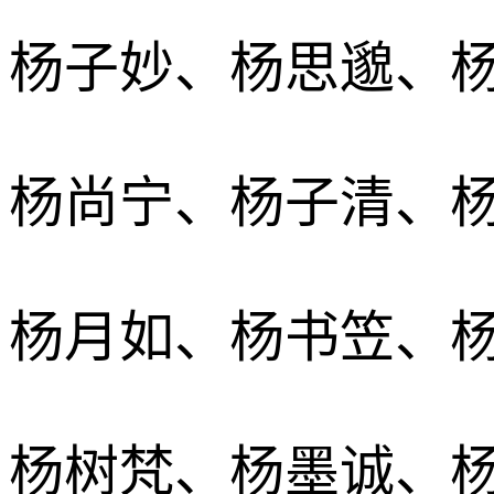
杨子妙、杨思邈、
杨尚宁、杨子清、
杨月如、杨书笠、
杨树梵、杨墨诚、