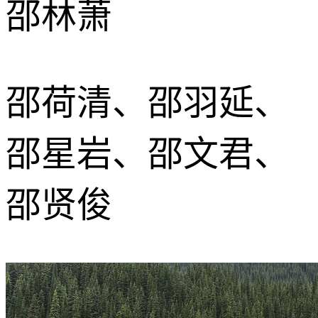
邵林萧
邵荷清、邵羽延、
邵星岩、邵文君、
邵贤俊