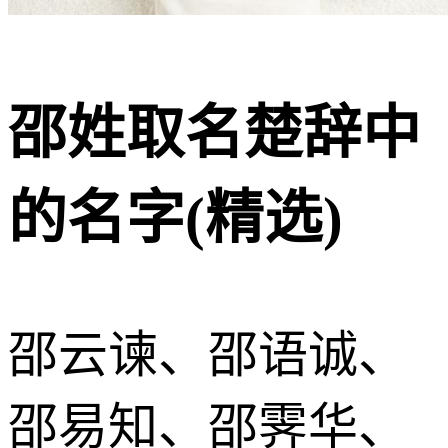
邵姓取名楚辞中
的名字(精选)
邵云谏、邵语诚、
邵易知、邵霁华、