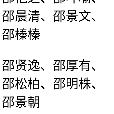
邵晨清、邵景文、
邵榛榛
邵贤逸、邵厚有、
邵松柏、邵明株、
邵景朝