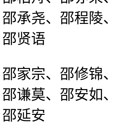
邵承尧、邵程陵、
邵贤语
邵家宗、邵修锦、
邵谦莫、邵安如、
邵延安