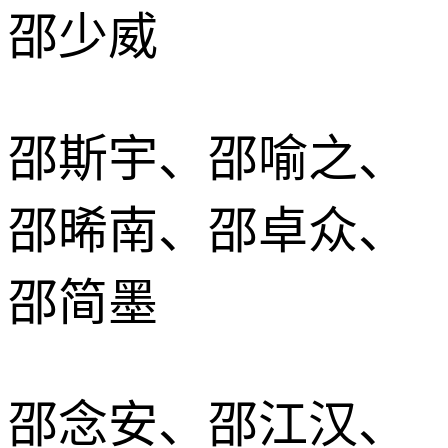
邵少威
邵斯宇、邵喻之、
邵晞南、邵卓众、
邵简墨
邵念安、邵江汉、