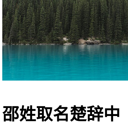
邵姓取名楚辞中