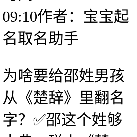
09:10
作者：宝宝起
名取名助手
为啥要给邵姓男孩
从《楚辞》里翻名
字？✅邵这个姓够