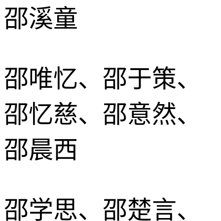
邵溪童
邵唯忆、邵于策、
邵忆慈、邵意然、
邵晨西
邵学思、邵楚言、