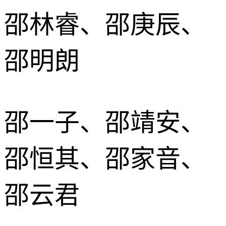
邵林睿、邵庚辰、
邵明朗
邵一子、邵靖安、
邵恒其、邵家音、
邵云君