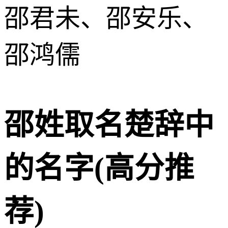
邵君未、邵安乐、
邵鸿儒
邵姓取名楚辞中
的名字(高分推
荐)