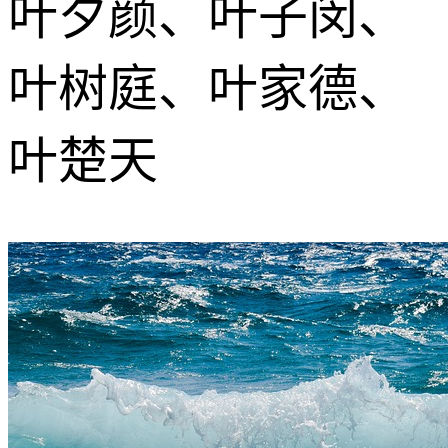
叶夕颜、叶子闵、
叶树庭、叶家德、
叶楚天