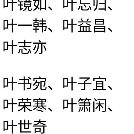
叶镜如、叶忘归、
叶一韩、叶益昌、
叶志亦
叶书宛、叶子宜、
叶荣寒、叶箫闲、
叶世奇