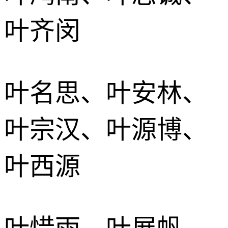
叶齐闵
叶名思、叶安林、
叶宗汉、叶源博、
叶西源