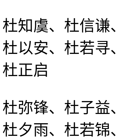
杜知虞、杜信谦、
杜以安、杜若寻、
杜正启
杜弥锋、杜子益、
杜夕雨、杜若锦、