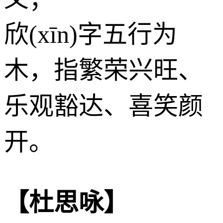
欣(xīn)字五行为
木
，指繁荣兴旺、
乐观豁达、喜笑颜
开。
【杜思咏】