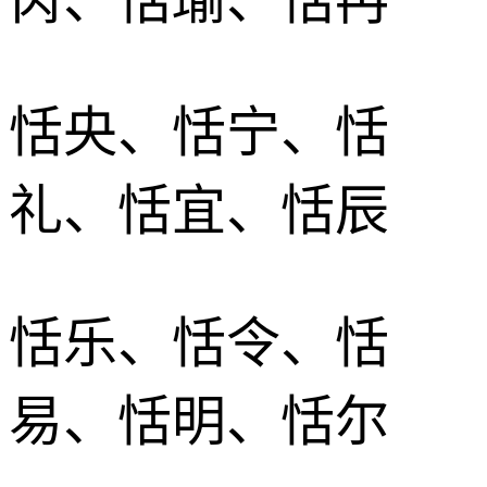
恬央、恬宁、恬
礼、恬宜、恬辰
恬乐、恬令、恬
易、恬明、恬尔