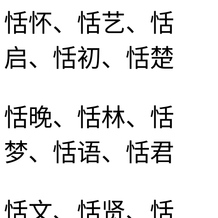
恬怀、恬艺、恬
启、恬初、恬楚
恬晚、恬林、恬
梦、恬语、恬君
恬文、恬贤、恬