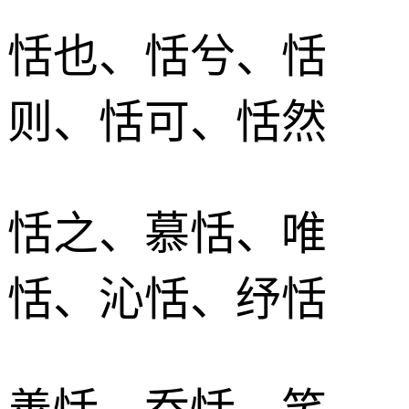
恬也、恬兮、恬
则、恬可、恬然
恬之、慕恬、唯
恬、沁恬、纾恬