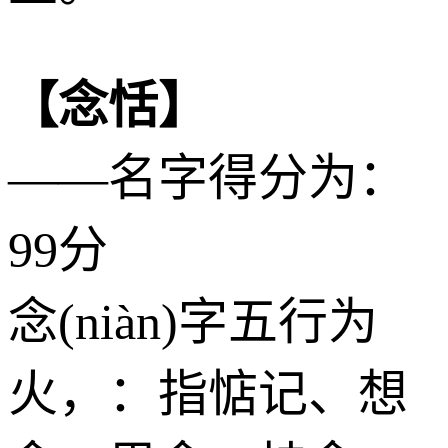
【念恬】
——名字得分为：
99分
念(niàn)字五行为
火
，：指惦记、想