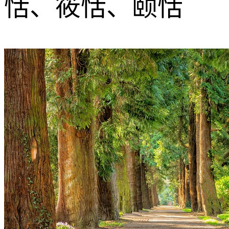
恬、筱恬、颐恬