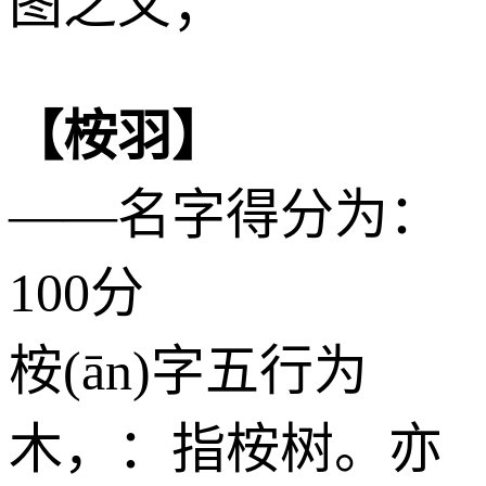
图之义；
【桉羽】
——名字得分为：
100分
桉(ān)字五行为
木
，：指桉树。亦