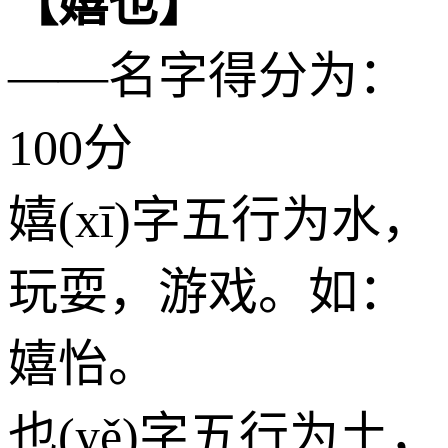
【嬉也】
——名字得分为：
100分
嬉(xī)字五行为
水
，
玩耍，游戏。如：
嬉怡。
也(yě)字五行为
土
，