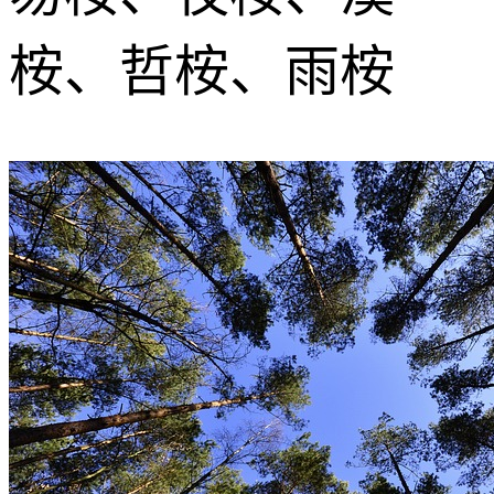
桉、哲桉、雨桉