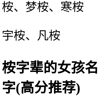
桉、梦桉、寒桉
宇桉、凡桉
桉字辈的女孩名
字(高分推荐)