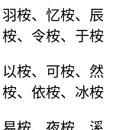
羽桉、忆桉、辰
桉、令桉、于桉
以桉、可桉、然
桉、依桉、冰桉
易桉、夜桉、溪