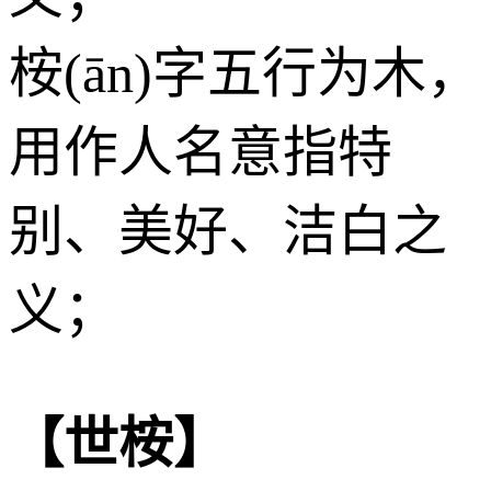
桉(ān)字五行为
木
，
用作人名意指特
别、美好、洁白之
义；
【世桉】