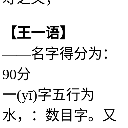
【王一语】
——名字得分为：
90分
一(yī)字五行为
水
，：数目字。又