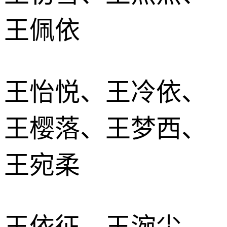
王佩依
王怡悦、王冷依、
王樱落、王梦西、
王宛柔
王依征、王涴尘、