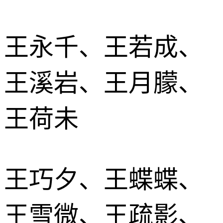
王永千、王若成、
王溪岩、王月朦、
王荷未
王巧夕、王蝶蝶、
王雪微、王疏影、