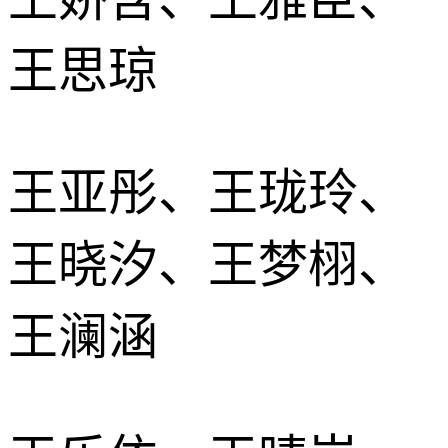
王思琼
王亚彤、王珑玲、
王晓汐、王梦栩、
王澜涵