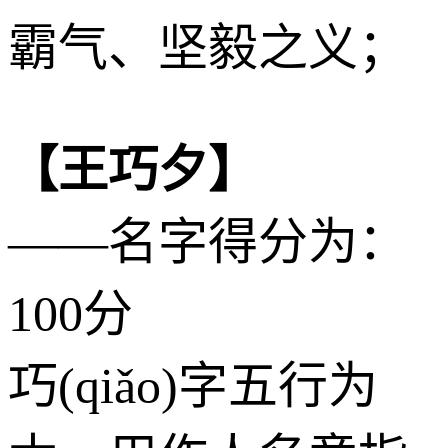
霸气、坚毅之义；
【王巧夕】
——名字得分为：
100分
巧(qiǎo)字五行为