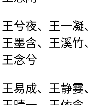
王兮夜、王一凝、
王墨含、王溪竹、
王念兮
王易成、王静霎、