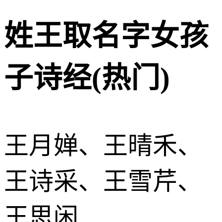
姓王取名字女孩
子诗经(热门)
王月婵、王晴禾、
王诗采、王雪芹、
王思闲