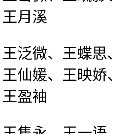
王月溪
王泛微、王蝶思、
王仙媛、王映娇、
王盈袖
王隽永、王一语、