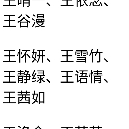
王晴一、王依念、
王谷漫
王怀妍、王雪竹、
王静绿、王语情、
王茜如