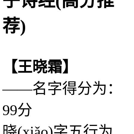
子诗经(高分推
荐)
【王晓霜】
——名字得分为：
99分
晓(xiǎo)字五行为