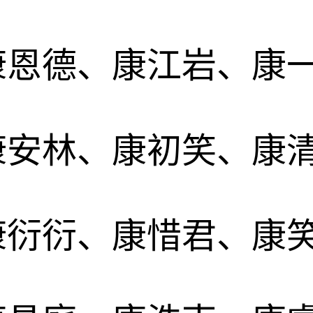
康恩德、康江岩、康
康安林、康初笑、康
康衍衍、康惜君、康