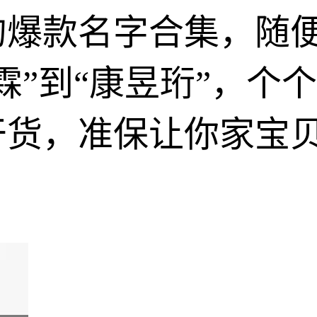
的爆款名字合集，随
霖”到“康昱珩”，个
货，准保让你家宝贝从