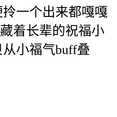
便拎一个出来都嘎嘎
个藏着长辈的祝福小
小福气buff叠