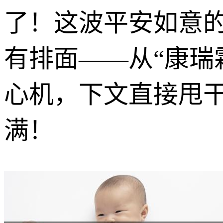
了！这波平安如意
有排面——从“康瑞
心机，下文直接甩干
满！