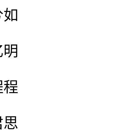
兮如
忆明
程程
君思