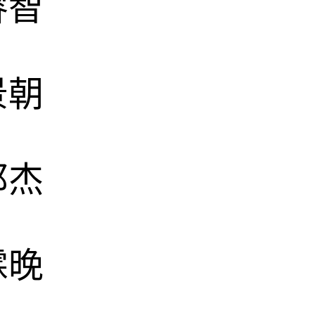
睿智
景朝
邦杰
霖晚