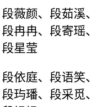
段薇颜、段茹溪、
段冉冉、段寄瑶、
段星莹
段依庭、段语笑、
段玙璠、段采觅、