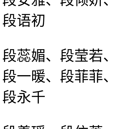
段语初
段蕊媚、段莹若、
段一暖、段菲菲、
段永千