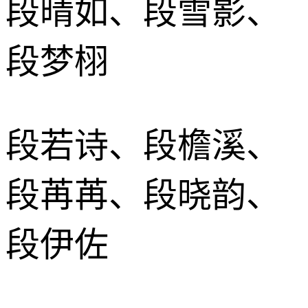
段晴如、段雪影、
段梦栩
段若诗、段檐溪、
段苒苒、段晓韵、
段伊佐