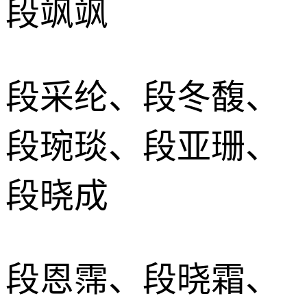
段飒飒
段采纶、段冬馥、
段琬琰、段亚珊、
段晓成
段恩霈、段晓霜、