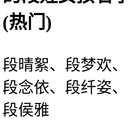
(热门)
段晴絮、段梦欢、
段念依、段纤姿、
段侯雅