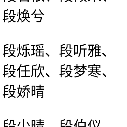
段焕兮
段烁瑶、段听雅、
段任欣、段梦寒、
段娇晴
段少晴、段伯仪、