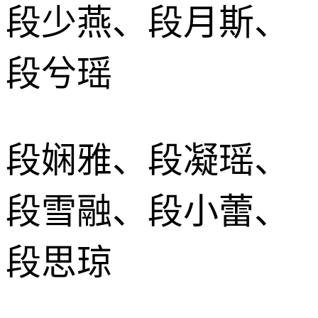
段少燕、段月斯、
段兮瑶
段娴雅、段凝瑶、
段雪融、段小蕾、
段思琼