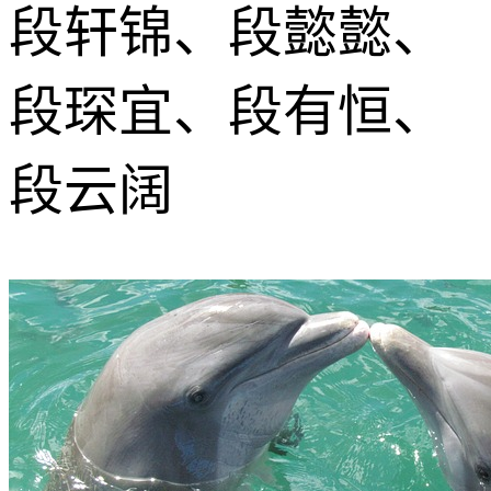
段轩锦、段懿懿、
段琛宜、段有恒、
段云阔