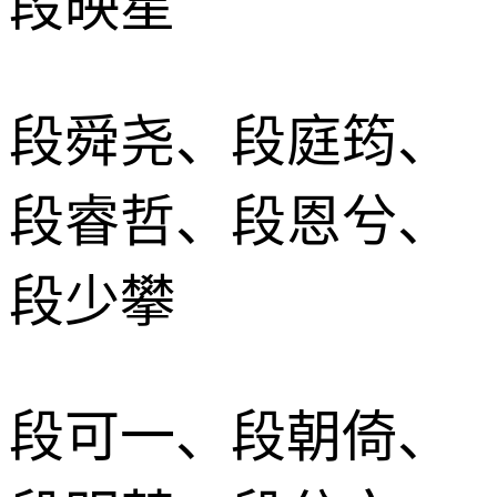
段映星
段舜尧、段庭筠、
段睿哲、段恩兮、
段少攀
段可一、段朝倚、