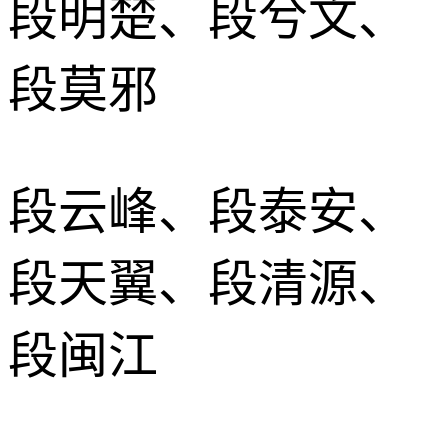
段明楚、段兮文、
段莫邪
段云峰、段泰安、
段天翼、段清源、
段闽江