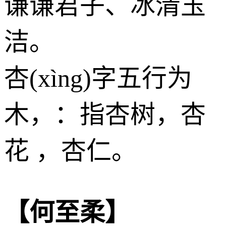
谦谦君子、冰清玉
洁。
杏(xìng)字五行为
木
，：指杏树，杏
花 ，杏仁。
【何至柔】