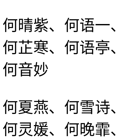
何晴紫、何语一、
何芷寒、何语亭、
何音妙
何夏燕、何雪诗、
何灵媛、何晚霏、