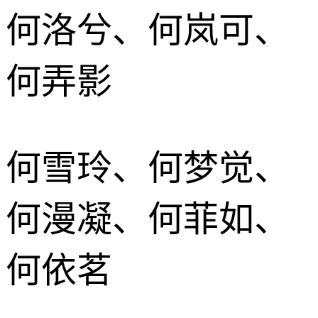
何洛兮、何岚可、
何弄影
何雪玲、何梦觉、
何漫凝、何菲如、
何依茗