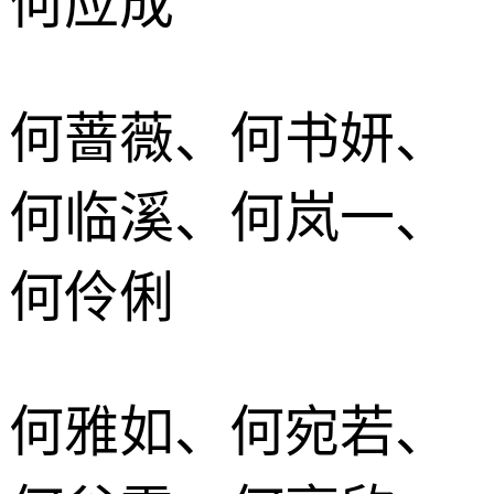
何应成
何蔷薇、何书妍、
何临溪、何岚一、
何伶俐
何雅如、何宛若、