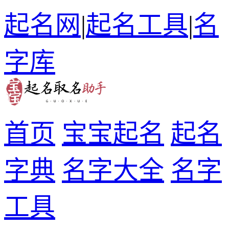
起名网
|
起名工具
|
名
字库
首页
宝宝起名
起名
字典
名字大全
名字
工具