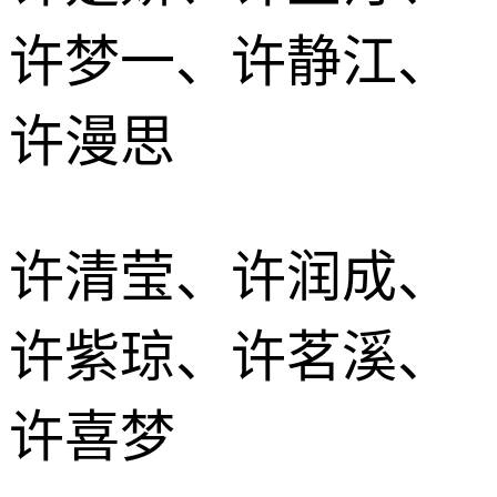
许梦一、许静江、
许漫思
许清莹、许润成、
许紫琼、许茗溪、
许喜梦