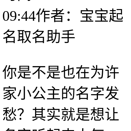
09:44
作者：宝宝起
名取名助手
你是不是也在为许
家小公主的名字发
愁？其实就是想让