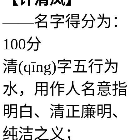
——名字得分为：
100分
清(qīng)字五行为
水
，用作人名意指
明白、清正廉明、
纯洁之义；