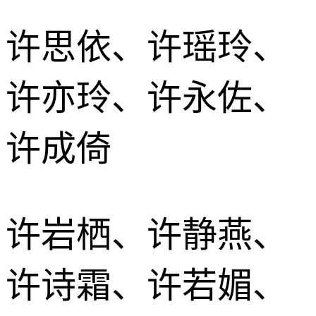
许思依、许瑶玲、
许亦玲、许永佐、
许成倚
许岩栖、许静燕、
许诗霜、许若媚、