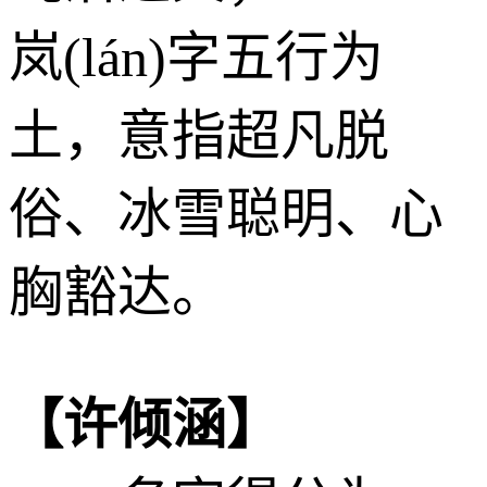
岚(lán)字五行为
土
，意指超凡脱
俗、冰雪聪明、心
胸豁达。
【许倾涵】