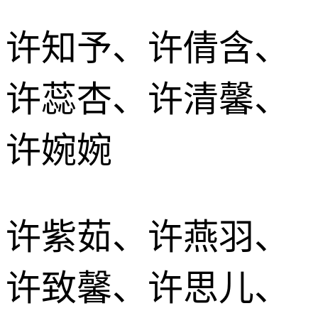
许知予、许倩含、
许蕊杏、许清馨、
许婉婉
许紫茹、许燕羽、
许致馨、许思儿、