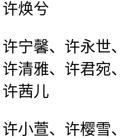
许焕兮
许宁馨、许永世、
许清雅、许君宛、
许茜儿
许小萱、许樱雪、