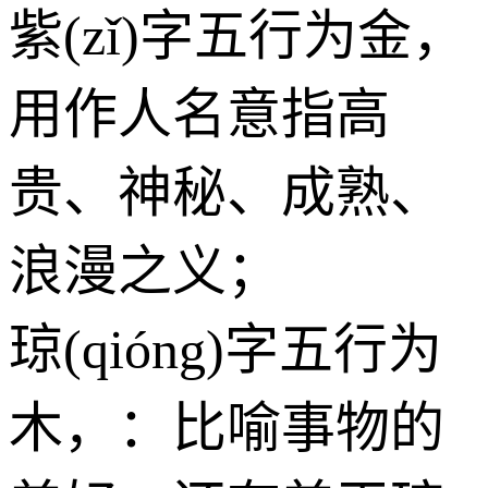
紫(zǐ)字五行为
金
，
用作人名意指高
贵、神秘、成熟、
浪漫之义；
琼(qióng)字五行为
木
，：比喻事物的