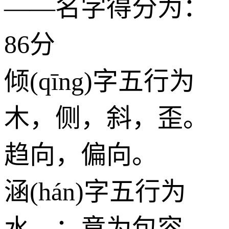
——名字得分为：
86分
倾(qīng)字五行为
木
，侧，斜，歪。
趋向，偏向。
涵(hán)字五行为
水
，：意为包容，