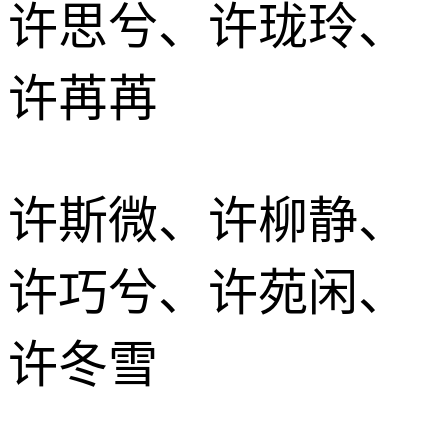
许思兮、许珑玲、
许苒苒
许斯微、许柳静、
许巧兮、许苑闲、
许冬雪