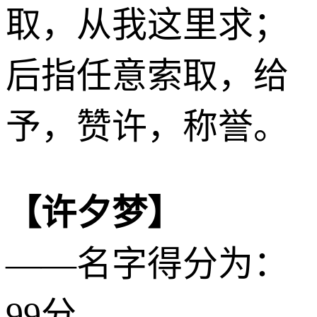
取，从我这里求；
后指任意索取，给
予，赞许，称誉。
【许夕梦】
——名字得分为：
99分