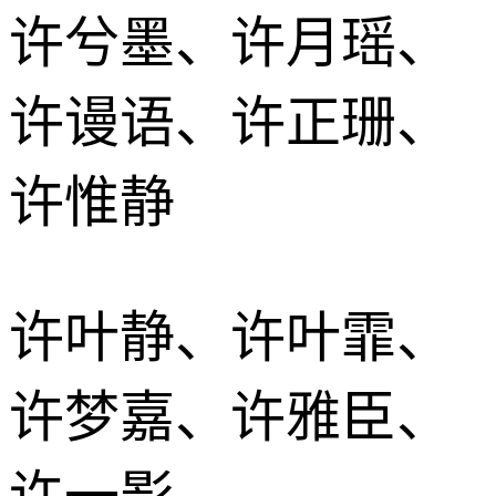
许兮墨、许月瑶、
许谩语、许正珊、
许惟静
许叶静、许叶霏、
许梦嘉、许雅臣、