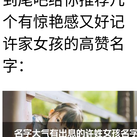
个有惊艳感又好记
许家女孩的高赞名
字：