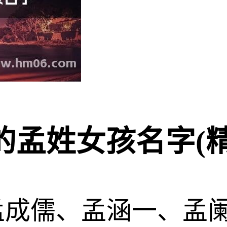
孟姓女孩名字(精
孟成儒、孟涵一、孟