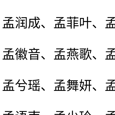
孟润成、孟菲叶、
孟徽音、孟燕歌、
孟兮瑶、孟舞妍、