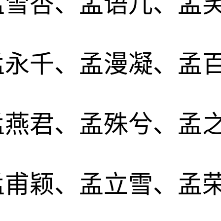
孟雪杏、孟语儿、孟
孟永千、孟漫凝、孟
孟燕君、孟殊兮、孟
孟甫颖、孟立雪、孟