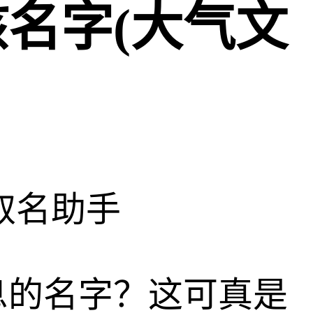
名字(大气文
取名助手
息的名字？这可真是