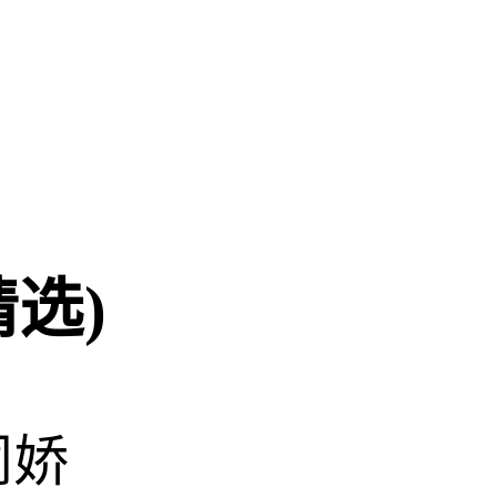
选)
阑娇