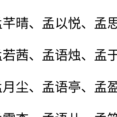
孟芊晴、孟以悦、孟
孟若茜、孟语烛、孟
孟月尘、孟语亭、孟