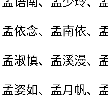
孟语南、孟少玲、
孟依念、孟南依、
孟淑慎、孟溪漫、
孟姿如、孟月帆、