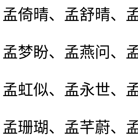
孟倚晴、孟舒晴、
孟梦盼、孟燕问、
孟虹似、孟永世、
孟珊瑚、孟芊蔚、