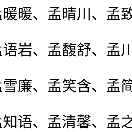
孟暖暖、孟晴川、孟
孟语岩、孟馥舒、孟
孟雪廉、孟笑含、孟
孟知语、孟清馨、孟