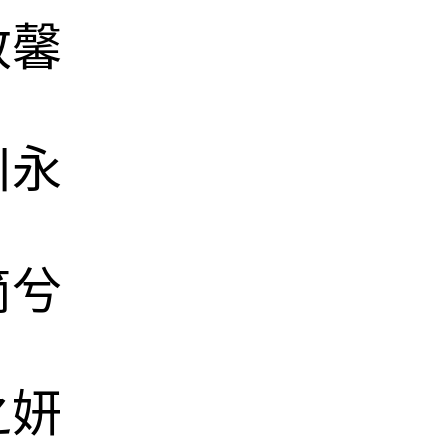
致馨
川永
简兮
之妍