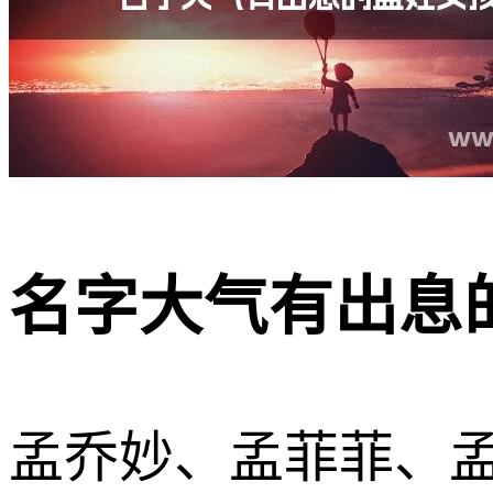
名字大气有出息的
孟乔妙、孟菲菲、