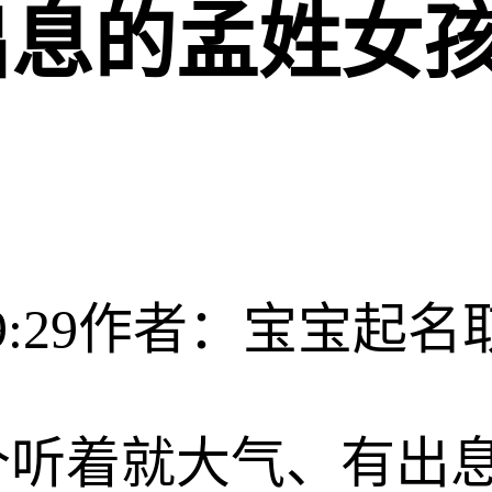
息的孟姓女孩
:29
作者：宝宝起名
个听着就大气、有出