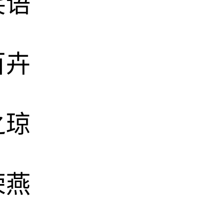
笑语
百卉
之琼
荣燕