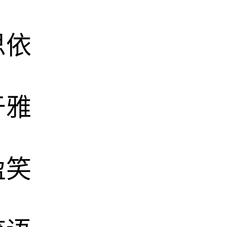
思依
于雅
盈笑